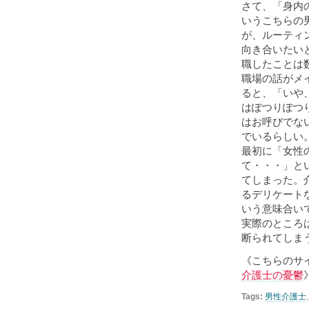
さて、「身内
いうこちらの
が、ルーティ
向き合いたい
職したことは
職場の話がメ
ると、「いや
はぽつりぽつ
はお呼びでな
でいるらしい
最初に「女性
て・・・」と
てしまった。
るデリケート
いう意味合い
実際のところ
断られてしま
《こちらのサ
介護士の憂鬱
Tags:
男性介護士